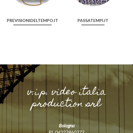
PREVISIONIDELTEMPO.IT
PASSATEMPI.IT
v.i.p. video italia
production srl
Bologna
P.I. 04322860372