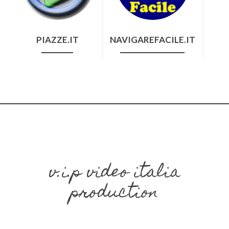
PIAZZE.IT
NAVIGAREFACILE.IT
v.i.p video italia
production